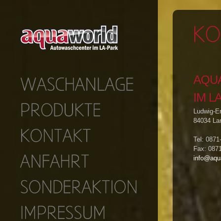
AQU
IM L
Ludwig-Er
84034 La
Tel: 087
Fax: 087
info@aqua